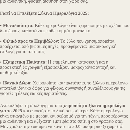
μια αυθεντική, φυσική αίσθηση στον χώρο σας.
Γιατί να Επιλέξετε Ξύλινα Ημερολόγια 2025;
•
Μοναδικότητα:
Κάθε ημερολόγιο είναι χειροποίητο, με σχέδια που
διαφέρουν, καθιστώντας κάθε κομμάτι μοναδικό.
•
Φιλικό προς το Περιβάλλον:
Το ξύλο που χρησιμοποιείται
προέρχεται από βιώσιμες πηγές, προσφέροντας μια οικολογική
επιλογή για το σπίτι σας.
•
Εξαιρετική Ποιότητα:
Η επιμελημένη κατασκευή και η
προσεκτική ζωγραφική εξασφαλίζουν μακροχρόνια αντοχή και
αισθητική αξία.
•
Ιδανικό Δώρο:
Χειροποίητο και πρωτότυπο, το ξύλινο ημερολόγιο
αποτελεί ιδανικό δώρο για φίλους, συγγενείς ή συναδέλφους για τις
γιορτές ή άλλες ειδικές περιστάσεις.
Ανακαλύψτε τη συλλογή μας από
χειροποίητα ξύλινα ημερολόγια
για το 2025
και αποκτήστε το δικό σας σήμερα. Κάθε ημερολόγιο
είναι φτιαγμένο με μεράκι και σεβασμό για την τέχνη, προσφέροντας
μια αυθεντική και αξέχαστη εμπειρία στο σπίτι ή στο γραφείο σας.
Μην χάσετε την ευκαιρία να κάνετε το 2025 ακόμη πιο ξεχωριστό!