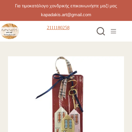
Για τιμοκατάλογο χονδρικής επικοινωνήστε μαζί μας
kapadakis.art@gmail.com
Μετάβαση
2111180258
στο
περιεχόμενο