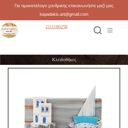
Για τιμοκατάλογο χονδρικής επικοινωνήστε μαζί μας
kapadakis.art@gmail.com
2111180258
Κλειδοθήκες