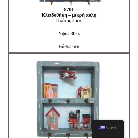
8701
Κλειδοθήκη – μικρή πόλη
Πλάτος 25εκ
Ύψος 30εκ
Βάθος 6εκ
Greek