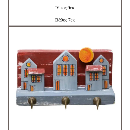
Ύψος 9εκ
Βάθος 7εκ