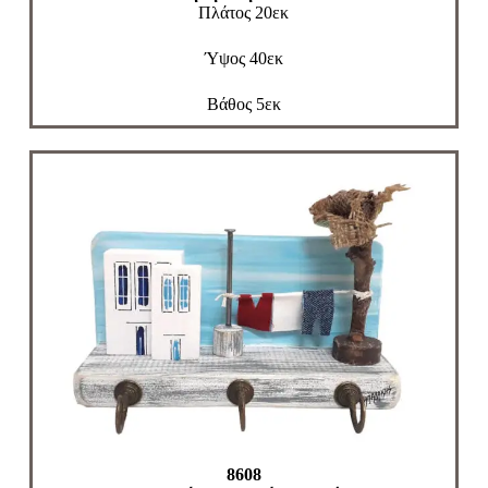
Πλάτος 20εκ
Ύψος 40εκ
Βάθος 5εκ
8608