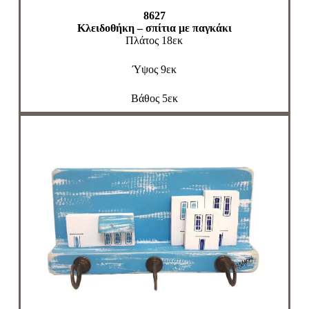
8627
Κλειδοθήκη – σπίτια με παγκάκι
Πλάτος 18εκ
Ύψος 9εκ
Βάθος 5εκ