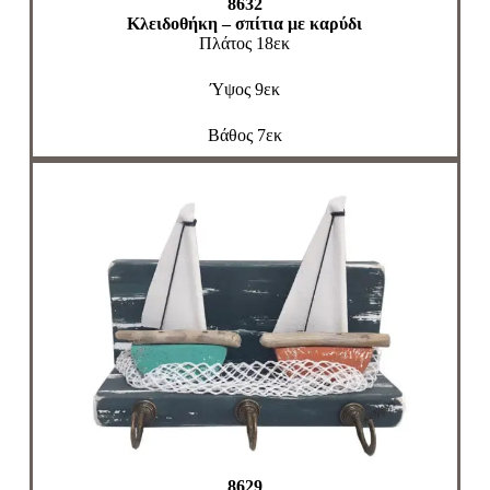
8632
Κλειδοθήκη – σπίτια με καρύδι
Πλάτος 18εκ
Ύψος 9εκ
Βάθος 7εκ
8629