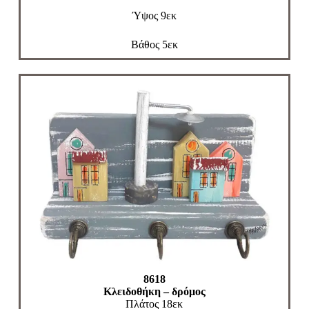
Ύψος 9εκ
Βάθος 5εκ
8618
Κλειδοθήκη – δρόμος
Πλάτος 18εκ