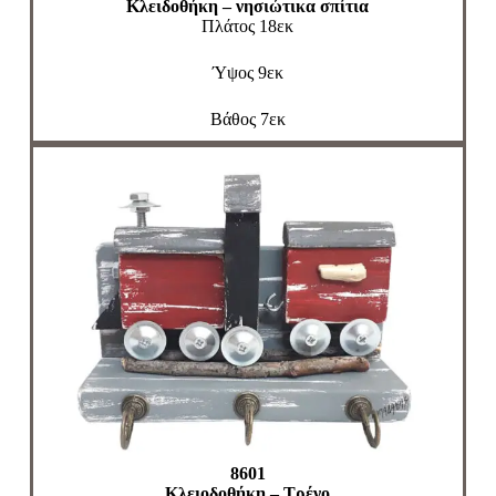
Κλειδοθήκη – νησιώτικα σπίτια
Πλάτος 18εκ
Ύψος 9εκ
Βάθος 7εκ
8601
Κλειοδοθήκη – Τρένο