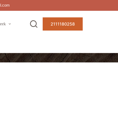
il.com
2111180258
eek