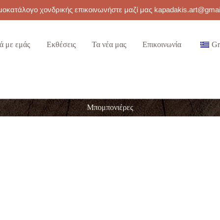
ιμοκατάλογο χονδρικής επικοινωνήστε μαζί μας kapadakis.art@gma
ά με εμάς
Εκθέσεις
Τα νέα μας
Επικοινωνία
Gr
Μπομπονιέρες