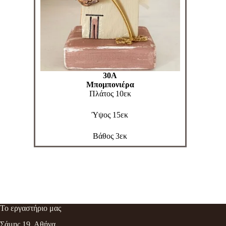
30Α
Μπομπονιέρα
Πλάτος 10εκ
Ύψος 15εκ
Βάθος 3εκ
Το εργαστήριο μας
Σάμης 19, Αθήνα