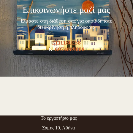
Επικοινωνήστε μαζί μας
Είμαστε στη διάθεσή σας για οποιαδήποτε
διευκρίνηση ή πληροφορία
2111180258
&
6974089008
Το εργαστήριο μας
Σάμης 19, Αθήνα